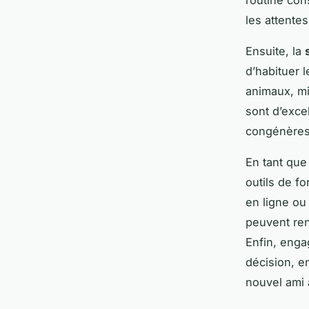
routine con
les attentes
Ensuite, la
d’habituer 
animaux, mi
sont d’exce
congénères
En tant qu
outils de f
en ligne o
peuvent ren
Enfin, eng
décision, en
nouvel ami 