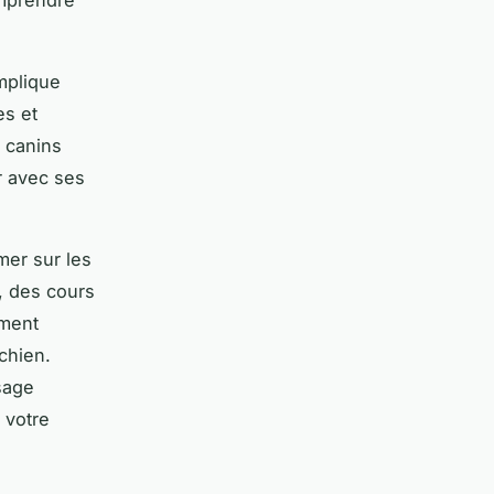
omprendre
mplique
es et
 canins
r avec ses
rmer sur les
, des cours
ment
chien.
sage
 votre