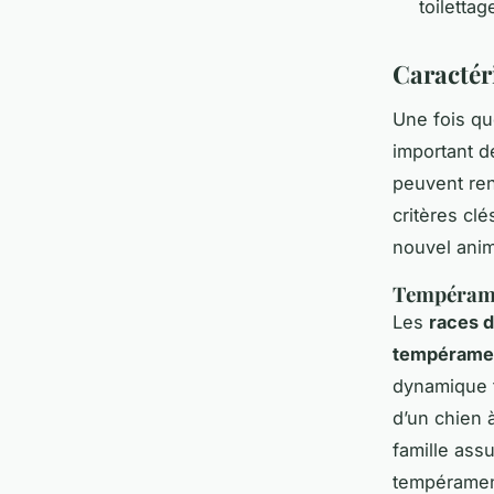
toiletta
Caractér
Une fois qu
important d
peuvent re
critères clé
nouvel anim
Tempéramen
Les
races d
tempéramen
dynamique f
d’un chien 
famille ass
tempérament