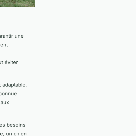
rantir une
ent
t éviter
t adaptable,
e connue
eaux
les besoins
e, un chien