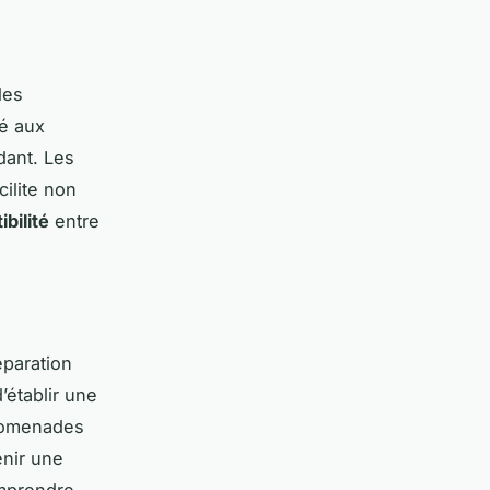
les
té aux
dant. Les
ilite non
bilité
entre
éparation
’établir une
promenades
enir une