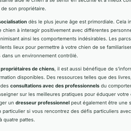
stante aide le chien à se sentir en sécurité et à mieux c
 de son propriétaire.
socialisation
dès le plus jeune âge est primordiale. Cela i
le chien à interagir positivement avec différentes personn
nimisant ainsi les comportements indésirables. Les parcs
llents lieux pour permettre à votre chien de se familiarise
 dans un environnement contrôlé.
e
propriétaires de chiens
, il est aussi bénéfique de s’info
ormation disponibles. Des ressources telles que des livres
u des
consultations avec des professionnels
du comporte
seigner sur les meilleures pratiques pour éduquer votre 
ager un
dresseur professionnel
peut également être une 
 particulier si vous rencontrez des défis particuliers avec
à quatre pattes.