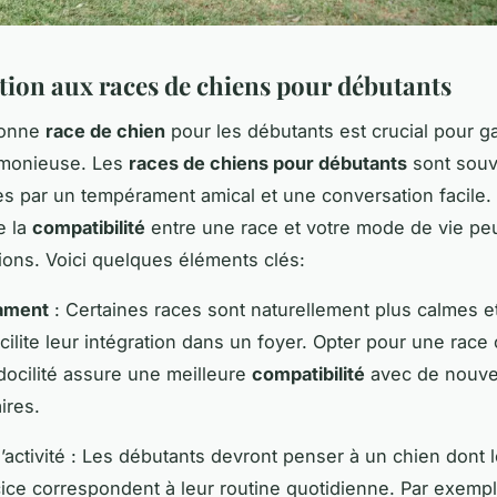
tion aux races de chiens pour débutants
bonne
race de chien
pour les débutants est crucial pour ga
rmonieuse. Les
races de chiens pour débutants
sont souv
es par un tempérament amical et une conversation facile.
e la
compatibilité
entre une race et votre mode de vie peu
tions. Voici quelques éléments clés:
ament
: Certaines races sont naturellement plus calmes e
acilite leur intégration dans un foyer. Opter pour une rac
docilité assure une meilleure
compatibilité
avec de nouv
ires.
’activité : Les débutants devront penser à un chien dont 
ice correspondent à leur routine quotidienne. Par exempl