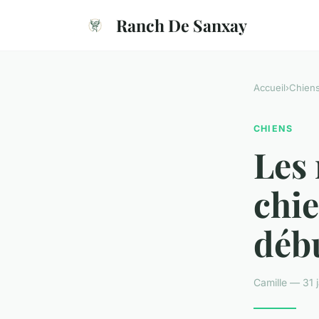
Ranch De Sanxay
Accueil
›
Chien
CHIENS
Les 
chie
déb
Camille — 31 