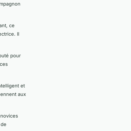
compagnon
ant, ce
trice. Il
puté pour
aces
telligent et
viennent aux
 novices
 de