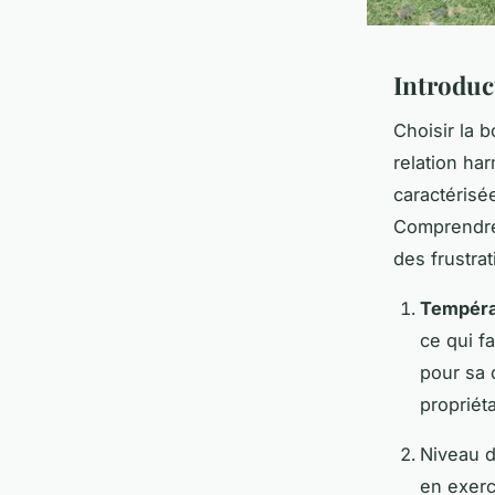
Introduc
Choisir la 
relation ha
caractérisé
Comprendr
des frustra
Tempér
ce qui f
pour sa 
propriéta
Niveau d
en exerc