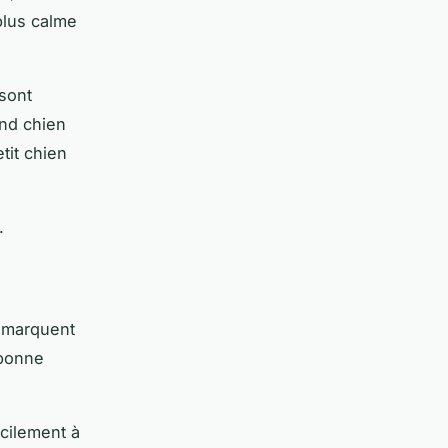
plus calme
 sont
and chien
tit chien
.
démarquent
 bonne
acilement à