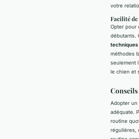
votre relati
Facilité d
Opter pour
débutants. 
techniques
méthodes ba
seulement l
le chien et 
Conseils
Adopter un
adéquate. P
routine quo
régulières,