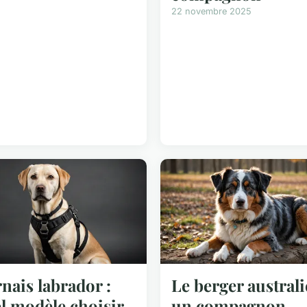
22 novembre 2025
nais labrador :
Le berger australi
l modèle choisir
un compagnon