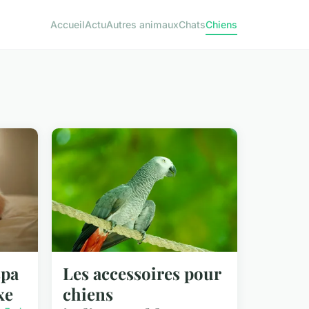
Accueil
Actu
Autres animaux
Chats
Chiens
spa
Les accessoires pour
xe
chiens