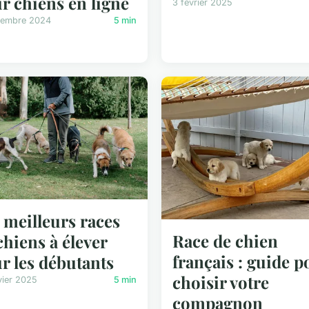
r chiens en ligne
3 février 2025
cembre 2024
5 min
 meilleurs races
Race de chien
chiens à élever
français : guide p
r les débutants
choisir votre
vier 2025
5 min
compagnon